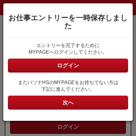
お仕事エントリーを一時保存しまし
た
MYPAGE登録がお済みの方
エントリーを完了するために
MYPAGEへログインしてください。
MYPAGEにログイン
ユーザ名
ログイン
(メールアドレス)
まだパソナHSのMYPAGEをお持ちでない方は
ユーザ名はご自身で設定したメールアドレスです。
下記に進んでください。
パスワード
次へ