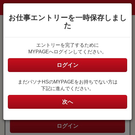
お仕事エントリーを一時保存しまし
た
MYPAGE登録がお済みの方
エントリーを完了するために
MYPAGEへログインしてください。
MYPAGEにログイン
ユーザ名
ログイン
(メールアドレス)
まだパソナHSのMYPAGEをお持ちでない方は
ユーザ名はご自身で設定したメールアドレスです。
下記に進んでください。
パスワード
次へ