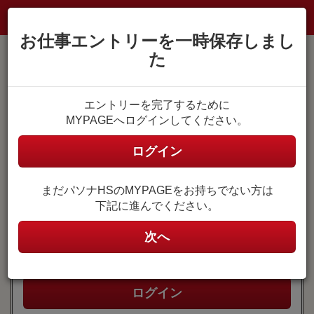
お仕事エントリーを一時保存しまし
た
MYPAGE登録がお済みの方
エントリーを完了するために
MYPAGEへログインしてください。
MYPAGEにログイン
ユーザ名
ログイン
(メールアドレス)
まだパソナHSのMYPAGEをお持ちでない方は
ユーザ名はご自身で設定したメールアドレスです。
下記に進んでください。
パスワード
次へ