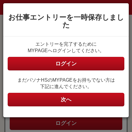
お仕事エントリーを一時保存しまし
た
MYPAGE登録がお済みの方
エントリーを完了するために
MYPAGEへログインしてください。
MYPAGEにログイン
ユーザ名
ログイン
(メールアドレス)
まだパソナHSのMYPAGEをお持ちでない方は
ユーザ名はご自身で設定したメールアドレスです。
下記に進んでください。
パスワード
次へ