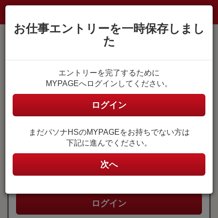
お仕事エントリーを一時保存しまし
た
MYPAGE登録がお済みの方
エントリーを完了するために
MYPAGEへログインしてください。
MYPAGEにログイン
ユーザ名
ログイン
(メールアドレス)
まだパソナHSのMYPAGEをお持ちでない方は
ユーザ名はご自身で設定したメールアドレスです。
下記に進んでください。
パスワード
次へ