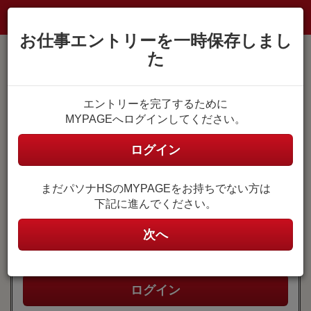
お仕事エントリーを一時保存しまし
た
MYPAGE登録がお済みの方
エントリーを完了するために
MYPAGEへログインしてください。
MYPAGEにログイン
ユーザ名
ログイン
(メールアドレス)
まだパソナHSのMYPAGEをお持ちでない方は
ユーザ名はご自身で設定したメールアドレスです。
下記に進んでください。
パスワード
次へ